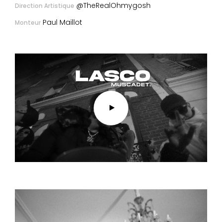
@TheRealOhmygosh
Direction Artistique
Paul Maillot
Monteur