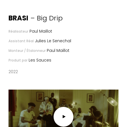
BRASI
– Big Drip
Paul Maillot
Réalisateur
Julies Le Senechal
Assistant Réal
Paul Maillot
Monteur / Étalonneur
Les Sauces
Produit par
2022