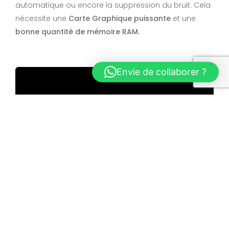
automatique ou encore la suppression du bruit. Cela
nécessite une
Carte Graphique puissante
et une
bonne quantité de mémoire RAM.
Envie de collaborer ?
Astuce pro
: Si vous travaillez
beaucoup avec des effets
visuels, pensez à investir dans un
GPU haut de gamme plutôt que
dans un processeur ultra-
puissant. L’accélération matérielle
GPU devient de plus en plus
déterminante.