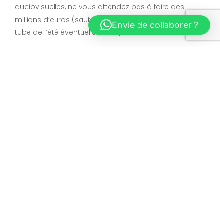
audiovisuelles, ne vous attendez pas à faire des
millions d’euros (sauf si vous avez réalisé le clip du
Envie de collaborer ?
tube de l’été éventuellement !).
Foncez déclarer vos créations et récuperez vos droits
d’auteurs le plus tôt possible ! Sachez que si vous ne
déclarez pas vos clips dans les 5 ans suivant leur
diffusion, vos droits seront redistribués aux autres
sociétaires de la SACEM.
2. Adhérer à la SACEM : Les
étapes essentielles
Pour devenir membre de la SACEM en tant que
réalisateur de clips vidéo, voici le processus détaillé :